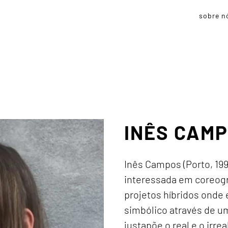
sobre n
INÊS CAM
Inês Campos (Porto, 1990
interessada em coreogra
projetos híbridos onde 
simbólico através de u
justapõe o real e o irrea