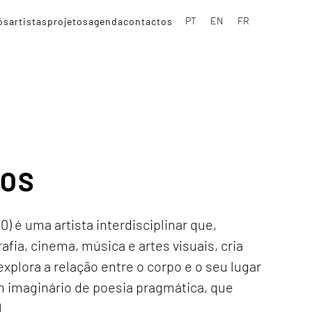
PT
EN
FR
ós
artistas
projetos
agenda
contactos
POS
) é uma artista interdisciplinar que,
fia, cinema, música e artes visuais, cria
explora a relação entre o corpo e o seu lugar
m imaginário de poesia pragmática, que
l.