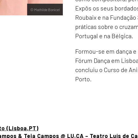
Expôs os seus bordados
© Mathilde Bonicel
Roubaix e na Fundação S
práticas sobre o cruza
Portugal e na Bélgica.
Formou-se em dança e c
Fórum Dança em Lisboa
concluiu o Curso de An
Porto.
to (Lisboa,PT)
s Campos & Teia Campos @ LU.CA – Teatro Luís de 