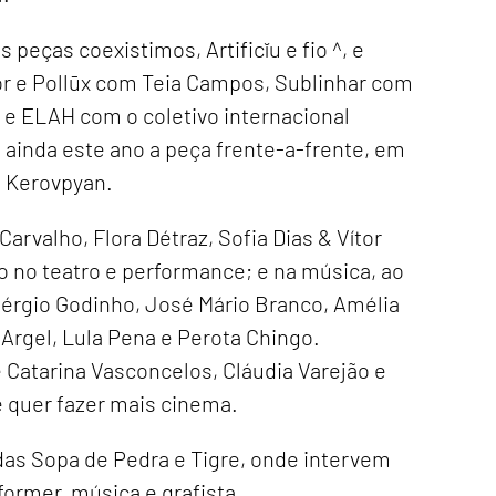
 peças coexistimos, Artificĭu e fio ^, e
r e Pollūx com Teia Campos, Sublinhar com
 e ELAH com o coletivo internacional
 ainda este ano a peça frente-a-frente, em
 Kerovpyan.
arvalho, Flora Détraz, Sofia Dias & Vítor
io no teatro e performance; e na música, ao
Sérgio Godinho, José Mário Branco, Amélia
Argel, Lula Pena e Perota Chingo.
 Catarina Vasconcelos, Cláudia Varejão e
 quer fazer mais cinema.
as Sopa de Pedra e Tigre, onde intervem
ormer, música e grafista.