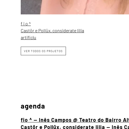
f i o ^
Castōr e Pollūx. considerate lilia
artificĭu
VER TODOS OS PROJETOS
agenda
fio ^ — Inês Campos @ Teatro do Bairro Al
Castōr e Pollūx. considerate lilia — Inê