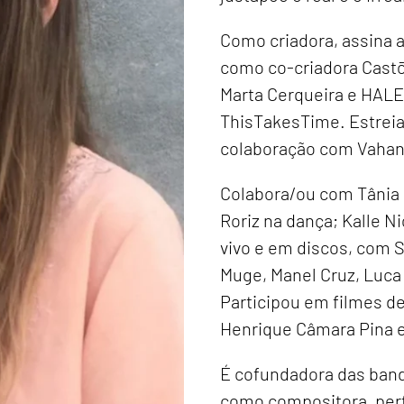
Como criadora, assina as
como co-criadora Castō
Marta Cerqueira e HALE
ThisTakesTime. Estreia
colaboração com Vahan
Colabora/ou com Tânia C
Roriz na dança; Kalle N
vivo e em discos, com 
Muge, Manel Cruz, Luca 
Participou em filmes de
Henrique Câmara Pina e
É cofundadora das band
como compositora, perf