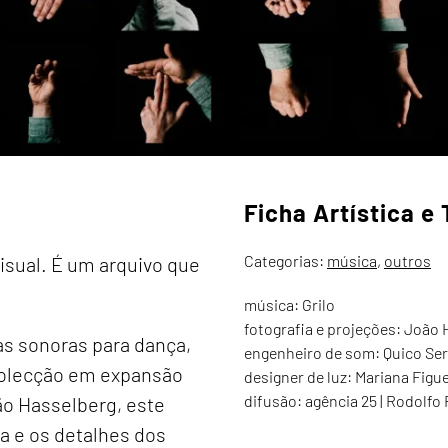
Ficha Artística e
Categorias:
música
,
outros
isual. É um arquivo que
música: Grilo
fotografia e projeções: João
s sonoras para dança,
engenheiro de som: Quico Se
 colecção em expansão
designer de luz: Mariana Figu
difusão: agência 25 | Rodolfo 
ão Hasselberg, este
a e os detalhes dos