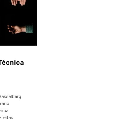
 Técnica
 Hasselberg
rrano
eiroa
Freitas