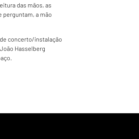
leitura das mãos, as
e perguntam, a mão
 de concerto/instalação
e João Hasselberg
paço.