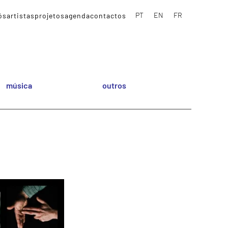
PT
EN
FR
ós
artistas
projetos
agenda
contactos
música
outros