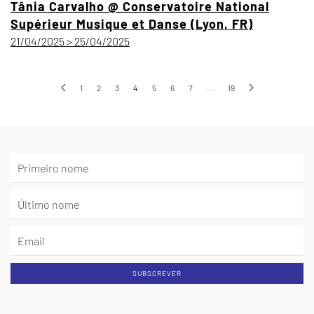
Tânia Carvalho @ Conservatoire National
Supérieur Musique et Danse (Lyon, FR)
21/04/2025 > 25/04/2025
1
2
3
4
5
6
7
…
19
SUBSCREVER